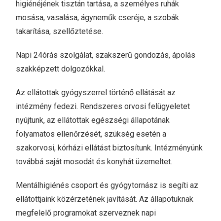
higiénéjének tisztán tartása, a személyes ruhák
mosása, vasalása, ágyneműk cseréje, a szobák
takarítása, szellőztetése.
Napi 24órás szolgálat, szakszerű gondozás, ápolás
szakképzett dolgozókkal.
Az ellátottak gyógyszerrel történő ellátását az
intézmény fedezi. Rendszeres orvosi felügyeletet
nyújtunk, az ellátottak egészségi állapotának
folyamatos ellenőrzését, szükség esetén a
szakorvosi, kórházi ellátást biztosítunk. Intézményünk
továbbá saját mosodát és konyhát üzemeltet.
Mentálhigiénés csoport és gyógytornász is segíti az
ellátottjaink közérzetének javítását. Az állapotuknak
megfelelő programokat szerveznek napi