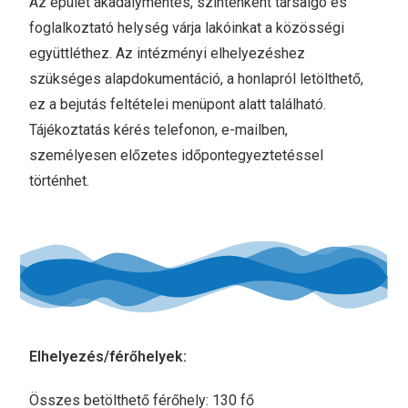
Az épület akadálymentes, szintenként társalgó és
foglalkoztató helység várja lakóinkat a közösségi
együttléthez. Az intézményi elhelyezéshez
szükséges alapdokumentáció, a honlapról letölthető,
ez a
bejutás feltételei
menüpont alatt található.
Tájékoztatás kérés telefonon, e-mailben,
személyesen előzetes időpontegyeztetéssel
történhet.
Elhelyezés/férőhelyek:
Összes betölthető férőhely: 130 fő