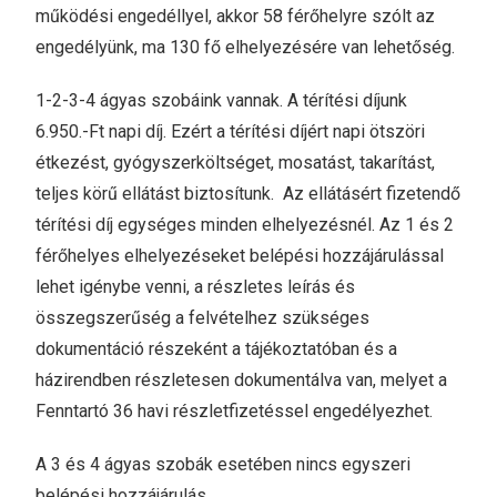
működési engedéllyel, akkor 58 férőhelyre szólt az
engedélyünk, ma 130 fő elhelyezésére van lehetőség.
1-2-3-4 ágyas szobáink vannak. A térítési díjunk
6.950.-Ft napi díj. Ezért a térítési díjért napi ötszöri
étkezést, gyógyszerköltséget, mosatást, takarítást,
teljes körű ellátást biztosítunk. Az ellátásért fizetendő
térítési díj egységes minden elhelyezésnél. Az 1 és 2
férőhelyes elhelyezéseket belépési hozzájárulással
lehet igénybe venni, a részletes leírás és
összegszerűség a felvételhez szükséges
dokumentáció részeként a tájékoztatóban és a
házirendben részletesen dokumentálva van, melyet a
Fenntartó 36 havi részletfizetéssel engedélyezhet.
A 3 és 4 ágyas szobák esetében nincs egyszeri
belépési hozzájárulás.