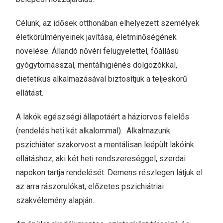
Célunk, az idősek otthonában elhelyezett személyek
életkörülményeinek javítása, életminőségének
növelése. Állandó nővéri felügyelettel, főállású
gyógytornásszal, mentálhigiénés dolgozókkal,
dietetikus alkalmazásával biztosítjuk a teljeskörű
ellátást.
A lakók egészségi állapotáért a háziorvos felelős
(rendelés heti két alkalommal). Alkalmazunk
pszichiáter szakorvost a mentálisan leépült lakóink
ellátáshoz, aki két heti rendszereséggel, szerdai
napokon tartja rendelését. Demens részlegen látjuk el
az arra rászorulókat, előzetes pszichiátriai
szakvélemény alapján.